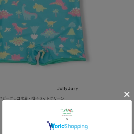
JollyJury
柄ベビーグレコ水着・帽子セットグリーン