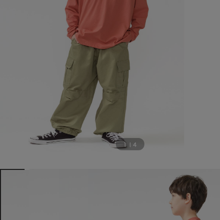
1
|
4