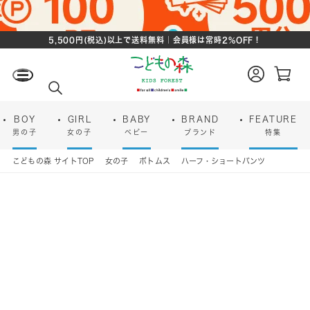
5,500円(税込)以上で送料無料｜会員様は常時2%OFF！
ロ
カ
グ
ー
検
イ
ト
索
ン
ペ
ー
BOY
GIRL
BABY
BRAND
FEATURE
ジ
男の子
女の子
ベビー
ブランド
特集
こどもの森 サイトTOP
女の子
ボトムス
ハーフ・ショートパンツ