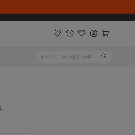
店
閲
お
ロ
カ
舗
覧
気
グ
ー
履
に
イ
ト
歴
入
ン
ペ
り
ー
ジ
ス