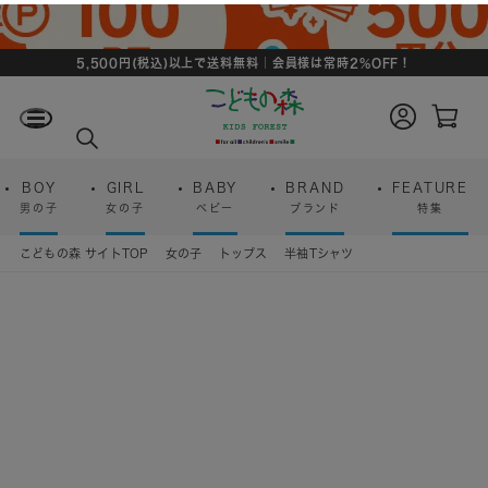
5,500円(税込)以上で送料無料｜会員様は常時2%OFF！
ロ
カ
グ
ー
検
イ
ト
索
ン
ペ
ー
BOY
GIRL
BABY
BRAND
FEATURE
ジ
男の子
女の子
ベビー
ブランド
特集
こどもの森 サイトTOP
女の子
トップス
半袖Tシャツ