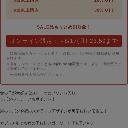
6点以上購入
20% OFF
9点以上購入
30% OFF
SALE品もまとめ割対象！
オンライン限定：～8/17(月) 23:59まで
※対象商品をカートに入れると、点数に応じた割引が自動的に適用
されます。
※当キャンペーンは
こどもの森e-shop限定
です。店頭・店舗受取で
は実施しておりません。
※一部対象外の商品がございます。
女の子が大好きなスイーツのプリント入り。
リボンのモチーフもポイント！
肩のリボンや裾のスカラップデザインが可愛らしい印象に！
カジュアルでも女の子らしいガーリーな半袖Tシャツ。