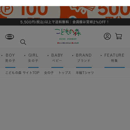
5,500円(税込)以上で送料無料｜会員様は常時2%OFF！
ロ
カ
グ
ー
検
イ
ト
索
ン
ペ
ー
BOY
GIRL
BABY
BRAND
FEATURE
ジ
男の子
女の子
ベビー
ブランド
特集
こどもの森 サイトTOP
女の子
トップス
半袖Tシャツ