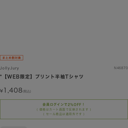
JollyJury
N46870
*【WEB限定】プリント半袖Tシャツ
1,408
(税込)
会員ログインで2%OFF！
( 価格はカート画面で反映されます )
( セール商品は適用外です )
店舗受取不可