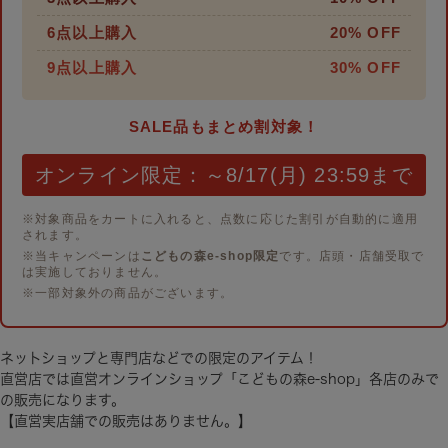
6点以上購入
20% OFF
9点以上購入
30% OFF
SALE品もまとめ割対象！
オンライン限定：～8/17(月) 23:59まで
※対象商品をカートに入れると、点数に応じた割引が自動的に適用
されます。
※当キャンペーンは
こどもの森e-shop限定
です。店頭・店舗受取で
は実施しておりません。
※一部対象外の商品がございます。
ネットショップと専門店などでの限定のアイテム！
直営店では直営オンラインショップ「こどもの森e-shop」各店のみで
の販売になります。
【直営実店舗での販売はありません。】
韓国発のブランド【I LOVE J(アイ ラブ ジェイ)】とのコラボアイテ