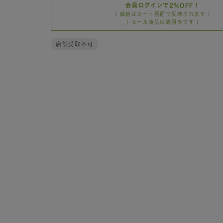
会員ログインで2%OFF！
( 価格はカート画面で反映されます )
( セール商品は適用外です )
店舗受取不可
カートに
80cm
SOLD O
◯
カートに
90cm
SOLD O
◯
カートに
100cm
SOLD O
◯