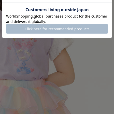
再入荷
90cm
×
カートに
100cm
SOLD O
◯
再入荷
110cm
×