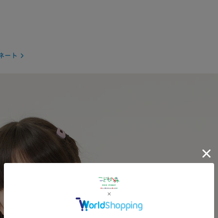
×
ネート
再入荷
120cm
×
再入荷
130cm
×
カートに
80cm
SOLD O
◯