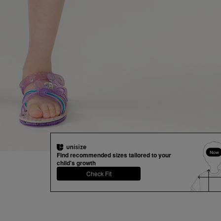
リントした半袖Tシャツ。
袖部分はドット模様のジャガード素材。
小さなリボンのモチーフ付。
（ベビーサイズのみ肩ボタン仕様になります。）
※アウトレット商品のため、店舗での販売価格と異な
ます。
また「店舗受取」をご利用いただけませんのでご了承
Find recommended sizes tailored to your
child's growth
Check Fit