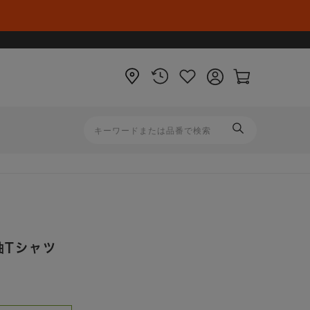
店
閲
お
ロ
カ
舗
覧
気
グ
ー
履
に
イ
ト
歴
入
ン
ペ
り
ー
ジ
袖Tシャツ