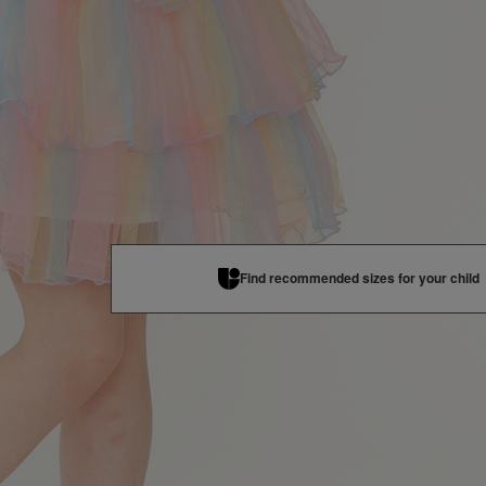
再入荷
120cm
×
再入荷
130cm
×
Find recommended sizes for your child
返品
商品説明
ラベンダーにはパフェ、ピンクにはアイス、オレンジ