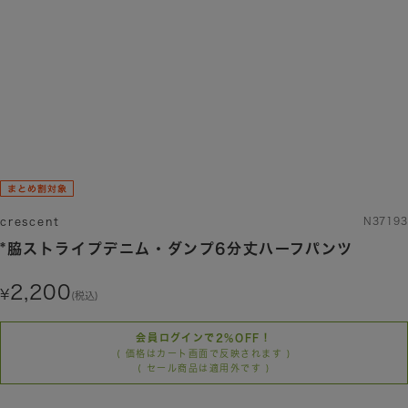
ブルー
ベージュ
crescent
N37193
*脇ストライプデニム・ダンプ6分丈ハーフパンツ
2,200
(税込)
会員ログインで2%OFF！
( 価格はカート画面で反映されます )
( セール商品は適用外です )
カラー/サイズを選択する