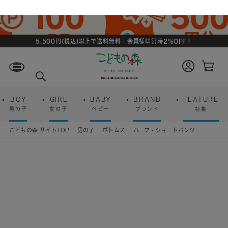
5,500円(税込)以上で送料無料｜会員様は常時2%OFF！
ロ
カ
グ
ー
検
イ
ト
索
ン
ペ
ー
BOY
GIRL
BABY
BRAND
FEATURE
ジ
男の子
女の子
ベビー
ブランド
特集
こどもの森 サイトTOP
男の子
ボトムス
ハーフ・ショートパンツ