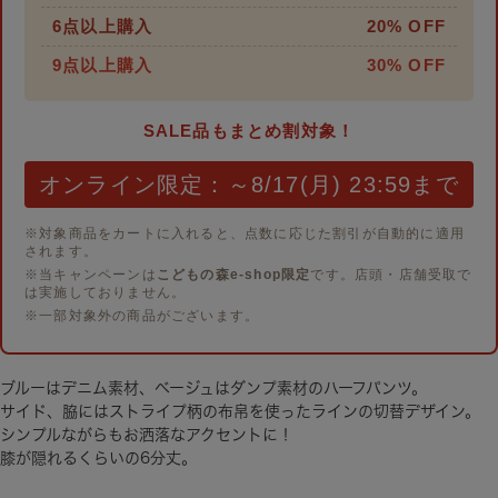
6点以上購入
20% OFF
9点以上購入
30% OFF
SALE品もまとめ割対象！
オンライン限定：～8/17(月) 23:59まで
※対象商品をカートに入れると、点数に応じた割引が自動的に適用
されます。
※当キャンペーンは
こどもの森e-shop限定
です。店頭・店舗受取で
は実施しておりません。
※一部対象外の商品がございます。
ブルーはデニム素材、ベージュはダンプ素材のハーフパンツ。
サイド、脇にはストライプ柄の布帛を使ったラインの切替デザイン。
シンプルながらもお洒落なアクセントに！
膝が隠れるくらいの6分丈。