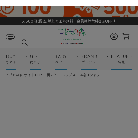
5,500円(税込)以上で送料無料｜会員様は常時2%OFF！
ロ
カ
グ
ー
検
イ
ト
索
ン
ペ
ー
BOY
GIRL
BABY
BRAND
FEATURE
ジ
男の子
女の子
ベビー
ブランド
特集
こどもの森 サイトTOP
男の子
トップス
半袖Tシャツ