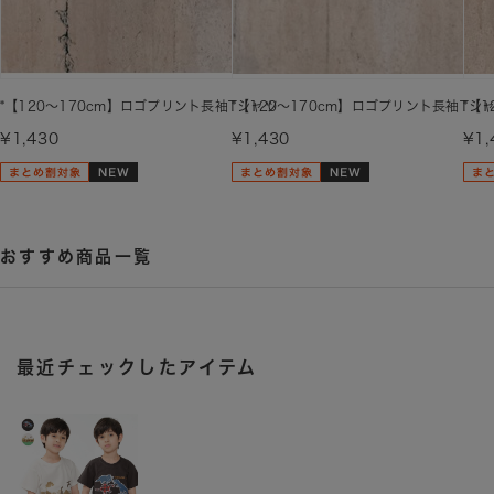
*【120～170cm】ロゴプリント長袖Tシャツ
*【120～170cm】ロゴプリント長袖Tシ
*【
¥1,430
¥1,430
¥1,
おすすめ商品一覧
最近チェックしたアイテム