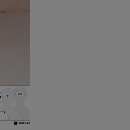
るアイテム。
ップス
妹でお揃い、ペア
！