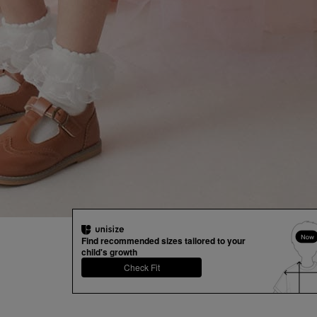
丸っこいバルーンシルエットが可愛い！
ギンガムチェック柄とお花柄の２柄展開。
インナーパンツが付いているので、１枚で可愛く着られ
同じチェック、お花柄のワンピース（N26399）、ト
（N26899）があるので、セットアップで着たり、姉
コーデ、リンクコーデもおすすめ！
おそろいアイテムはギフトやプレゼントにも人気です
Find recommended sizes tailored to your
child's growth
Check Fit