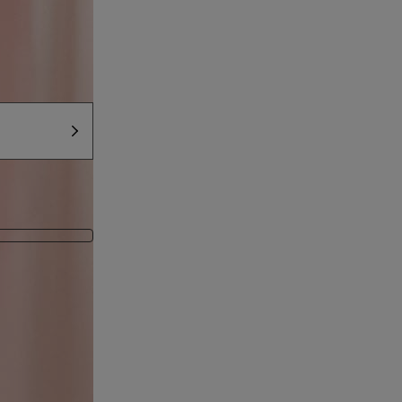
追加
UT
・交換について
】