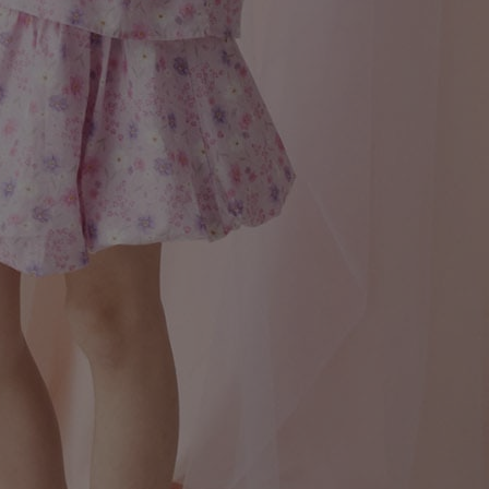
3点以上購入
対象商品を
で
点数に応じて割引率アップ！
3点以上購入
1
6点以上購入
2
9点以上購入
3
SALE品もまとめ割対象！
オンライン限定：～8/17(月) 23
※対象商品をカートに入れると、点数に応じた割引が
されます。
※当キャンペーンは
こどもの森e-shop限定
です。店頭
は実施しておりません。
※一部対象外の商品がございます。