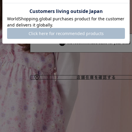
カートに
140cm
SOLD O
◯
Find recommended sizes for your child
返品
店舗在庫を確認する
商品説明
【森フェス MIDSUMMER
まとめ割セール