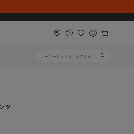
店
閲
お
ロ
カ
舗
覧
気
グ
ー
履
に
イ
ト
歴
入
ン
ペ
り
ー
ジ
ンツ