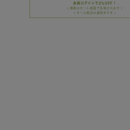
会員ログインで2%OFF！
( 価格はカート画面で反映されます )
( セール商品は適用外です )
カートに
80cm
SOLD O
◯
カートに
90cm
SOLD O
◯
カートに
100cm
SOLD O
◯