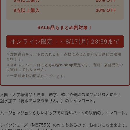
6点以上購入
20% OFF
9点以上購入
30% OFF
SALE品もまとめ割対象！
オンライン限定：～8/17(月) 23:59まで
※対象商品をカートに入れると、点数に応じた割引が自動的に適用
されます。
※当キャンペーンは
こどもの森e-shop限定
です。店頭・店舗受取で
は実施しておりません。
※一部対象外の商品がございます。
入園・入学準備品！通園、通学、遠足や普段のおでかけなどにも！
撥水加工（防水ではありません。）のレインコート。
ムージョンジョンらしいポップで可愛いハートの総柄のレインコート。
レインシューズ（M87553）の作りもあるので、お揃いにも出来ます。