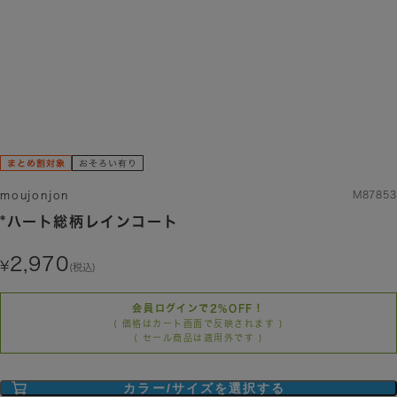
moujonjon
M87853
*ハート総柄レインコート
2,970
(税込)
会員ログインで2%OFF！
( 価格はカート画面で反映されます )
( セール商品は適用外です )
カラー/サイズを選択する