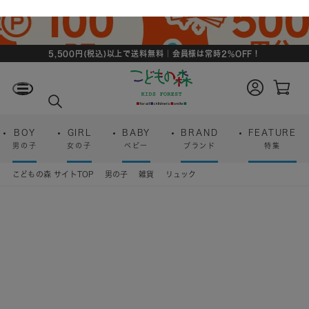
5,500円(税込)以上で送料無料｜会員様は常時2%OFF！
ロ
カ
グ
ー
検
イ
ト
索
ン
ペ
ー
BOY
GIRL
BABY
BRAND
FEATURE
ジ
男の子
女の子
ベビー
ブランド
特集
こどもの森 サイトTOP
男の子
雑貨
リュック