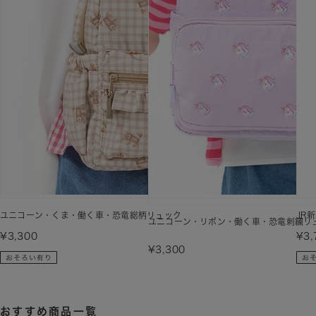
ユニコーン・くま・働く車・恐竜総柄リュック
JR
ユニコーン・リボン・働く車・恐竜刺繍リ
¥3,300
¥3,
¥3,300
おすすめ商品一覧