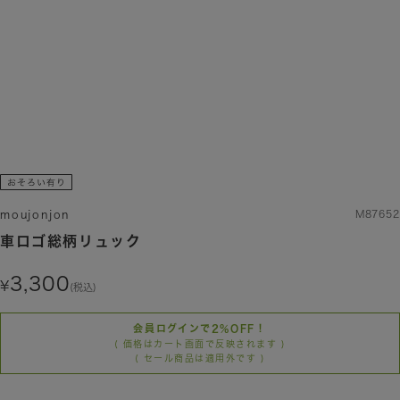
moujonjon
M87652
車ロゴ総柄リュック
3,300
(税込)
会員ログインで2%OFF！
( 価格はカート画面で反映されます )
( セール商品は適用外です )
カラー/サイズを選択する