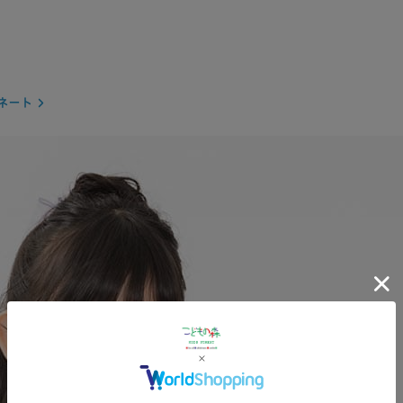
×
ネート
再入荷
130cm
×
再入荷
140cm
×
返品
商品説明