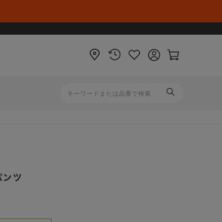
店
閲
お
ロ
カ
舗
覧
気
グ
ー
履
に
イ
ト
歴
入
ン
ペ
り
ー
ジ
パンツ