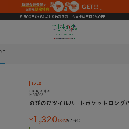
5,500円(税込)以上で送料無料｜会員様は常時2%OFF！
RE
moujonjon
M65003
のびのびツイルハートポケットロング
1,320
2,640
(税込)