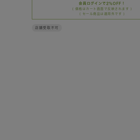
会員ログインで2%OFF！
( 価格はカート画面で反映されます )
( セール商品は適用外です )
店舗受取不可
カートに
90cm
SOLD O
△残り3点
カートに
100cm
SOLD O
△残り3点
再入荷
110cm
×