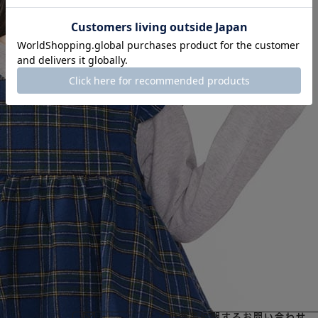
毎シーズン大人気の、のびのびツイルロングパンツ！
伸縮性抜群のストレッチ入りのツイル素材で、快適で
地。
厚すぎず薄すぎない生地感で、長いシーズンお使いい
無地デザインでどんなアイテムとも合わせやすい！
後ろのポケットがハートの形なのが女の子らしい。
ロゴ刺繍入り！
※アウトレット商品のため、店舗での販売価格と異な
ます。
また「店舗受取」をご利用いただけませんのでご了承
商品サイズ
素材・生産国・お手入れ
この商品に関するお問い合わせ