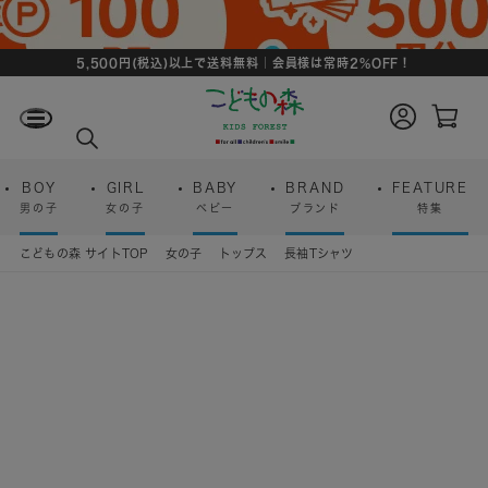
5,500円(税込)以上で送料無料｜会員様は常時2%OFF！
ロ
カ
グ
ー
検
イ
ト
索
ン
ペ
ー
BOY
GIRL
BABY
BRAND
FEATURE
ジ
男の子
女の子
ベビー
ブランド
特集
こどもの森 サイトTOP
女の子
トップス
長袖Tシャツ