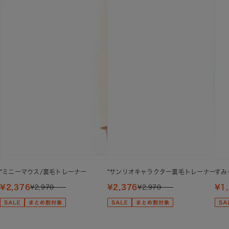
*ミニーマウス/裏毛トレーナー
*サンリオキャラクター裏毛トレーナー
すみ
¥2,376
¥2,376
¥1
¥2,970
¥2,970