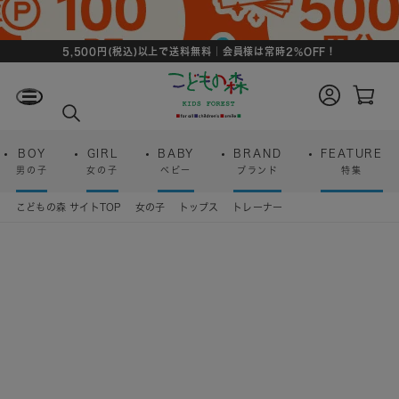
5,500円(税込)以上で送料無料｜会員様は常時2%OFF！
ロ
カ
グ
ー
検
イ
ト
索
ン
ペ
ー
BOY
GIRL
BABY
BRAND
FEATURE
ジ
男の子
女の子
ベビー
ブランド
特集
こどもの森 サイトTOP
女の子
トップス
トレーナー