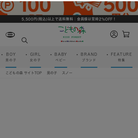
5,500円(税込)以上で送料無料｜会員様は常時2%OFF！
ロ
カ
グ
ー
検
イ
ト
索
ン
ペ
ー
BOY
GIRL
BABY
BRAND
FEATURE
ジ
男の子
女の子
ベビー
ブランド
特集
こどもの森 サイトTOP
男の子
スノー