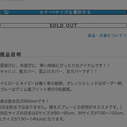
カラー/サイズを選択する
SOLD OUT
返品・交換について
商品説明
雪遊びに、外遊びに、寒い地域にぴったりなアイテムです！！
キャハン、靴カバー、雪よけカバー、足カバーです！！
イエローとネイビーは働く車の総柄、オレンジとレッドはボーダー柄、
ブルーはデニム風プリント柄の5色展開。
表は耐水圧2000mmです！
(完全防水ではありません。撥水スプレーとの併用がオススメです。）
対応サイズの目安はSサイズが80～95cm、Mサイズが100～120cm、
Lサイズが130～140cmになります。