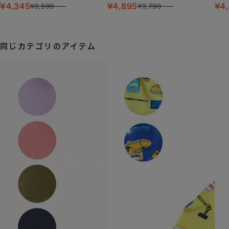
¥4,345
¥4,895
¥4
¥8,690
¥9,790
同じカテゴリのアイテム