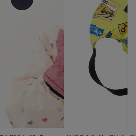
撥水5本指スノーグローブ
JR新幹線電車柄キャハン・雪よけ足カバー
JR