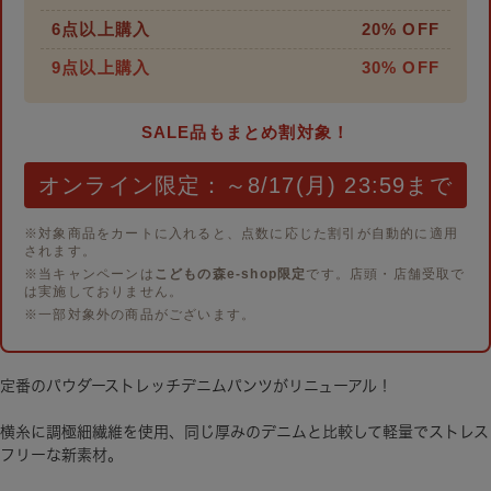
6点以上購入
20% OFF
9点以上購入
30% OFF
SALE品もまとめ割対象！
オンライン限定：～8/17(月) 23:59まで
※対象商品をカートに入れると、点数に応じた割引が自動的に適用
されます。
※当キャンペーンは
こどもの森e-shop限定
です。店頭・店舗受取で
は実施しておりません。
※一部対象外の商品がございます。
定番のパウダーストレッチデニムパンツがリニューアル！
横糸に調極細繊維を使用、同じ厚みのデニムと比較して軽量でストレス
フリーな新素材。
デニムならではの外観を持ちながら、肌に直接触れたとき、その滑らか