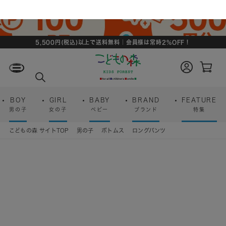
5,500円(税込)以上で送料無料｜会員様は常時2%OFF！
ロ
カ
グ
ー
検
イ
ト
索
ン
ペ
ー
BOY
GIRL
BABY
BRAND
FEATURE
ジ
男の子
女の子
ベビー
ブランド
特集
こどもの森 サイトTOP
男の子
ボトムス
ロングパンツ