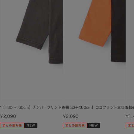
*【130～160cm】ナンバープリント長袖Tシャツ
*【130～160cm】ロゴプリント重ね着風
*【
¥2,090
¥2,090
¥1,