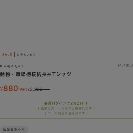
moujonjon
M54808
動物・車総柄接結長袖Tシャツ
880
2,200
(税込)
会員ログインで2%OFF！
( 価格はカート画面で反映されます )
( セール商品は適用外です )
店舗受取不可