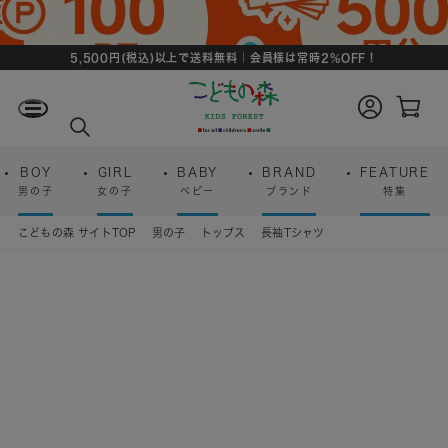
5,500円(税込)以上で送料無料｜会員様は常時2%OFF！
ロ
カ
グ
ー
検
イ
ト
索
ン
ペ
ー
BOY
GIRL
BABY
BRAND
FEATURE
ジ
男の子
女の子
ベビー
ブランド
特集
こどもの森 サイトTOP
男の子
トップス
長袖Tシャツ