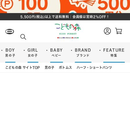
5,500円(税込)以上で送料無料｜会員様は常時2%OFF！
ロ
カ
グ
ー
検
イ
ト
索
ン
ペ
ー
BOY
GIRL
BABY
BRAND
FEATURE
ジ
男の子
女の子
ベビー
ブランド
特集
こどもの森 サイトTOP
男の子
ボトムス
ハーフ・ショートパンツ