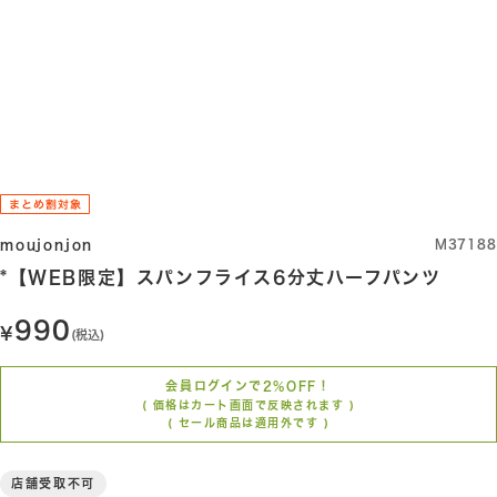
オフホワイト
グレー
ライトグレー
ラベ
moujonjon
M37188
*【WEB限定】スパンフライス6分丈ハーフパンツ
990
(税込)
会員ログインで2%OFF！
( 価格はカート画面で反映されます )
( セール商品は適用外です )
店舗受取不可