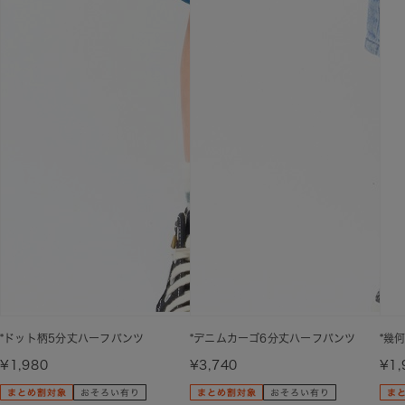
*ドット柄5分丈ハーフパンツ
*デニムカーゴ6分丈ハーフパンツ
*幾
¥1,980
¥3,740
¥1,