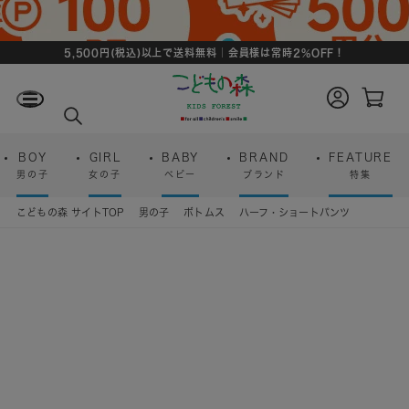
5,500円(税込)以上で送料無料｜会員様は常時2%OFF！
ロ
カ
グ
ー
検
イ
ト
索
ン
ペ
ー
BOY
GIRL
BABY
BRAND
FEATURE
ジ
男の子
女の子
ベビー
ブランド
特集
こどもの森 サイトTOP
男の子
ボトムス
ハーフ・ショートパンツ