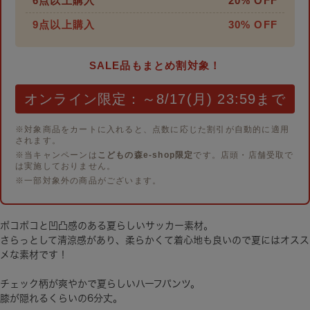
6点以上購入
20% OFF
9点以上購入
30% OFF
SALE品もまとめ割対象！
オンライン限定：～8/17(月) 23:59まで
※対象商品をカートに入れると、点数に応じた割引が自動的に適用
されます。
※当キャンペーンは
こどもの森e-shop限定
です。店頭・店舗受取で
は実施しておりません。
※一部対象外の商品がございます。
ポコポコと凹凸感のある夏らしいサッカー素材。
さらっとして清涼感があり、柔らかくて着心地も良いので夏にはオスス
メな素材です！
チェック柄が爽やかで夏らしいハーフパンツ。
膝が隠れるくらいの6分丈。