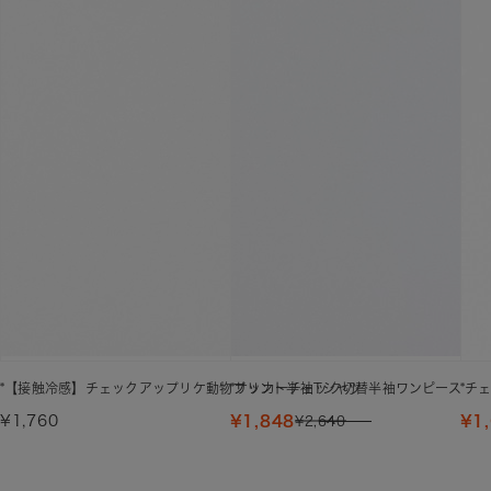
*【接触冷感】チェックアップリケ動物プリント半袖Tシャツ
*サッカーチェック切替半袖ワンピース
*チ
¥1,760
¥1,848
¥1
¥2,640