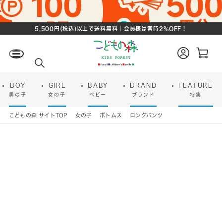
5,500円(税込)以上で送料無料｜会員様は常時2%OFF！
ロ
カ
グ
ー
検
イ
ト
索
ン
ペ
ー
BOY
GIRL
BABY
BRAND
FEATURE
ジ
男の子
女の子
ベビー
ブランド
特集
こどもの森 サイトTOP
女の子
ボトムス
ロングパンツ