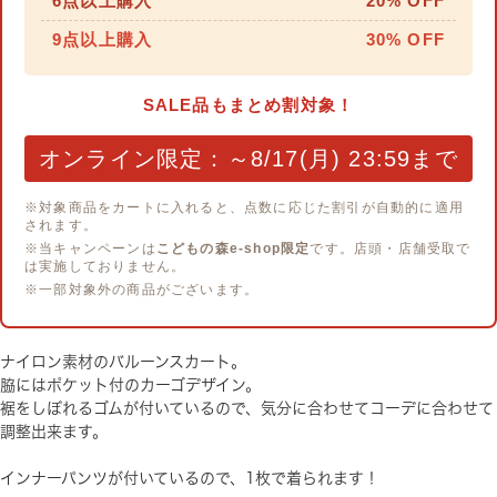
6点以上購入
20% OFF
9点以上購入
30% OFF
SALE品もまとめ割対象！
オンライン限定：～8/17(月) 23:59まで
※対象商品をカートに入れると、点数に応じた割引が自動的に適用
されます。
※当キャンペーンは
こどもの森e-shop限定
です。店頭・店舗受取で
は実施しておりません。
※一部対象外の商品がございます。
ナイロン素材のバルーンスカート。
脇にはポケット付のカーゴデザイン。
裾をしぼれるゴムが付いているので、気分に合わせてコーデに合わせて
調整出来ます。
インナーパンツが付いているので、1枚で着られます！