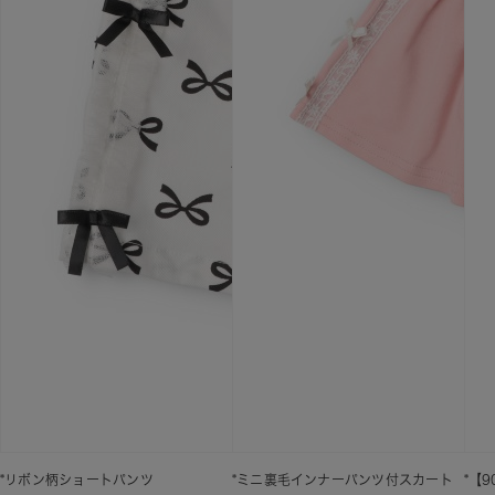
*リボン柄ショートパンツ
*ミニ裏毛インナーパンツ付スカート
*【