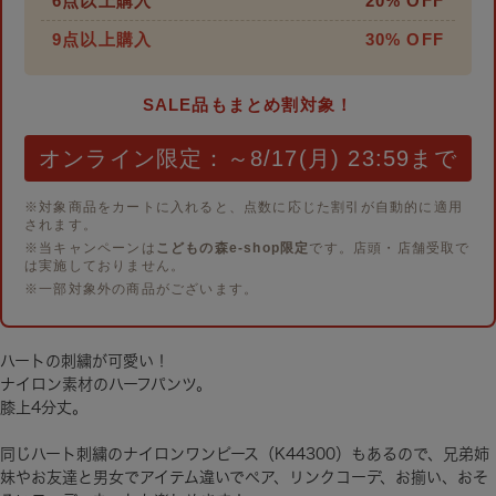
6点以上購入
20% OFF
9点以上購入
30% OFF
SALE品もまとめ割対象！
オンライン限定：～8/17(月) 23:59まで
※対象商品をカートに入れると、点数に応じた割引が自動的に適用
されます。
※当キャンペーンは
こどもの森e-shop限定
です。店頭・店舗受取で
は実施しておりません。
※一部対象外の商品がございます。
ハートの刺繍が可愛い！
ナイロン素材のハーフパンツ。
膝上4分丈。
同じハート刺繍のナイロンワンピース（K44300）もあるので、兄弟姉
妹やお友達と男女でアイテム違いでペア、リンクコーデ、お揃い、おそ