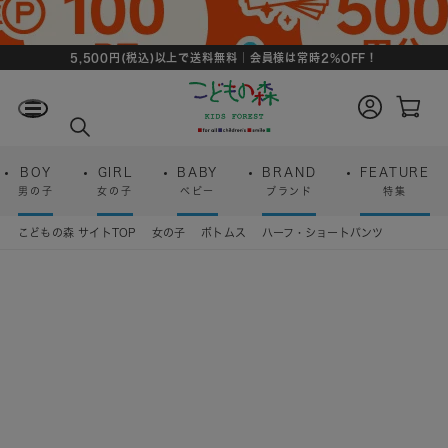
5,500円(税込)以上で送料無料｜会員様は常時2%OFF！
ロ
カ
グ
ー
検
イ
ト
索
ン
ペ
ー
BOY
GIRL
BABY
BRAND
FEATURE
ジ
男の子
女の子
ベビー
ブランド
特集
こどもの森 サイトTOP
女の子
ボトムス
ハーフ・ショートパンツ