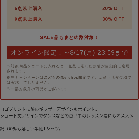
6点以上購入
20% OFF
9点以上購入
30% OFF
SALE品もまとめ割対象！
オンライン限定：～8/17(月) 23:59まで
※対象商品をカートに入れると、点数に応じた割引が自動的に適用
されます。
※当キャンペーンは
こどもの森e-shop限定
です。店頭・店舗受取で
は実施しておりません。
※一部対象外の商品がございます。
ロゴプリントに脇のギャザーデザインもポイント。
ショート丈デザインでダンスなどの習い事のレッスン着にもオススメ！
綿100％も嬉しい半袖Tシャツ。