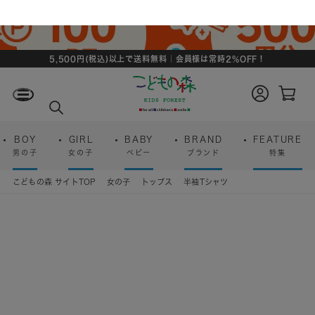
5,500円(税込)以上で送料無料｜会員様は常時2%OFF！
ロ
カ
グ
ー
検
イ
ト
索
ン
ペ
ー
BOY
GIRL
BABY
BRAND
FEATURE
ジ
男の子
女の子
ベビー
ブランド
特集
こどもの森 サイトTOP
女の子
トップス
半袖Tシャツ