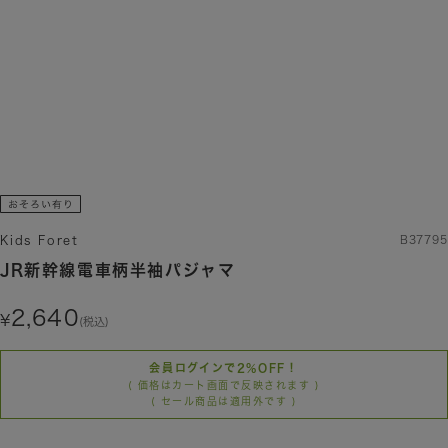
Kids Foret
B37795
JR新幹線電車柄半袖パジャマ
2,640
(税込)
会員ログインで2%OFF！
( 価格はカート画面で反映されます )
( セール商品は適用外です )
カラー/サイズを選択する