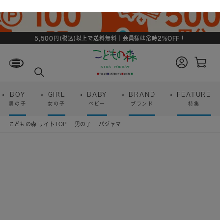
5,500円(税込)以上で送料無料｜会員様は常時2%OFF！
ロ
カ
グ
ー
検
イ
ト
索
ン
ペ
ー
BOY
GIRL
BABY
BRAND
FEATURE
ジ
男の子
女の子
ベビー
ブランド
特集
こどもの森 サイトTOP
男の子
パジャマ