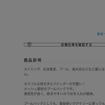
再入荷
FREE
×
返品
グレー
店舗在庫を確認する
商品説明
スイミング、水泳教室、プール、海水浴などなど夏には
ム。
カラフルな持ち手とバインダーが可愛い！
メッシュ素材のプールバックです。
通気性が良く、乾きやすいのでお手入れが簡単。
プールバッグとしても、普段使いでデイリーに使って