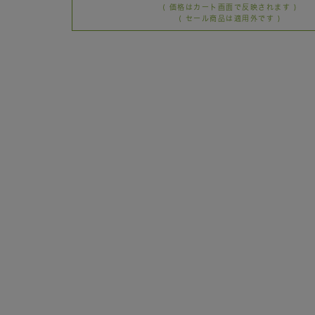
( 価格はカート画面で反映されます )
( セール商品は適用外です )
再入荷
FREE
×
再入荷
FREE
×
再入荷
FREE
×