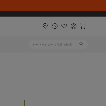
店
閲
お
ロ
カ
舗
覧
気
グ
ー
履
に
イ
ト
歴
入
ン
ペ
り
ー
ジ