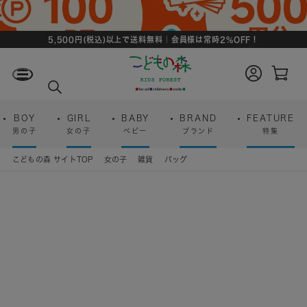
5,500円(税込)以上で送料無料｜会員様は常時2%OFF！
ロ
カ
グ
ー
検
イ
ト
索
ン
ペ
ー
BOY
GIRL
BABY
BRAND
FEATURE
ジ
男の子
女の子
ベビー
ブランド
特集
こどもの森 サイトTOP
女の子
雑貨
バッグ