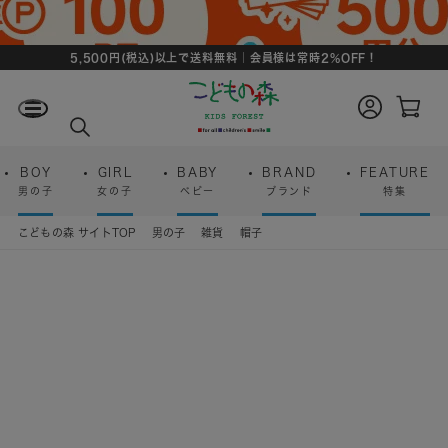
5,500円(税込)以上で送料無料｜会員様は常時2%OFF！
ロ
カ
グ
ー
検
イ
ト
索
ン
ペ
ー
BOY
GIRL
BABY
BRAND
FEATURE
ジ
男の子
女の子
ベビー
ブランド
特集
こどもの森 サイトTOP
男の子
雑貨
帽子