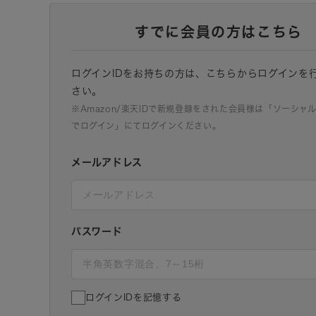
すでに会員の方はこちら
ログインIDをお持ちの方は、こちらからログインを
さい。
※Amazon/楽天IDで新規登録をされた会員様は「ソーシャ
でログイン」にてログインください。
メールアドレス
パスワード
ログインIDを記憶する