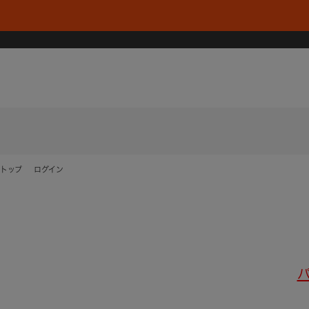
トップ
ログイン