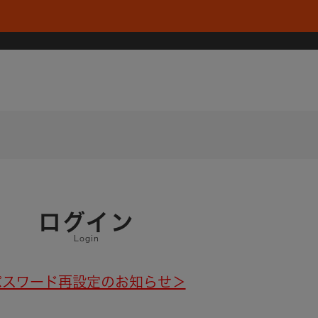
ログイン
Login
パスワード再設定のお知らせ＞