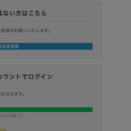
はない方はこちら
ら登録をお願いいたします。
規会員登録
カウントでログイン
いただけます。
設定が必要です。