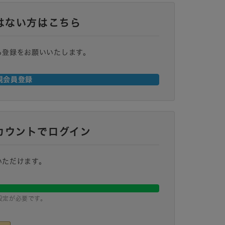
はない方はこちら
ら登録をお願いいたします。
規会員登録
カウントでログイン
いただけます。
設定が必要です。