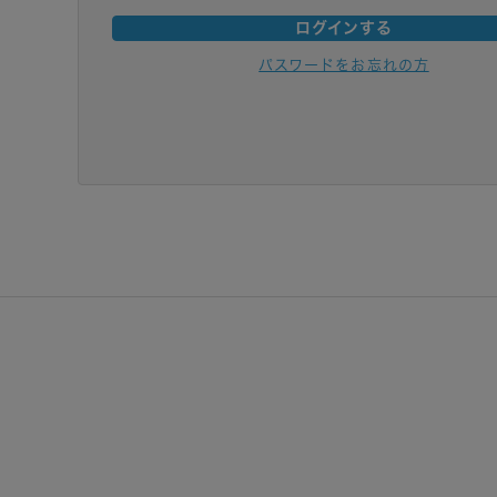
ログインする
パスワードをお忘れの方