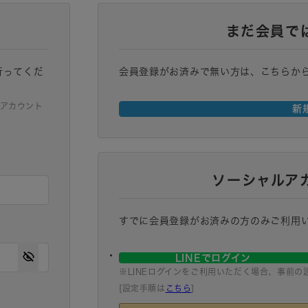
まだ会員で
行ってくだ
会員登録がお済みで無い方は、こちらか
ルアカウント
新
ソーシャルア
すでに会員登録がお済みの方のみご利用
LINEでログイン
※LINEログインをご利用いただく場合、事前の
[設定手順は
こちら
]