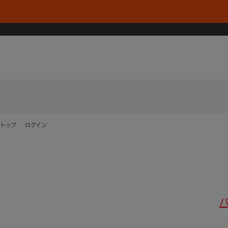
トップ
ログイン