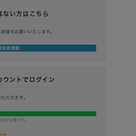
はない方はこちら
ら登録をお願いいたします。
規会員登録
カウントでログイン
いただけます。
設定が必要です。