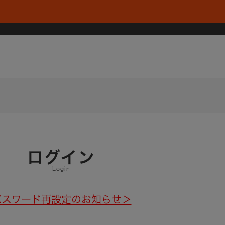
ログイン
Login
パスワード再設定のお知らせ＞